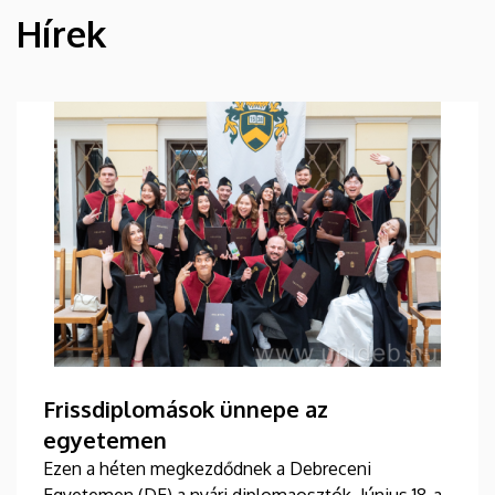
Hírek
HÍREK
Frissdiplomások ünnepe az
egyetemen
Ezen a héten megkezdődnek a Debreceni