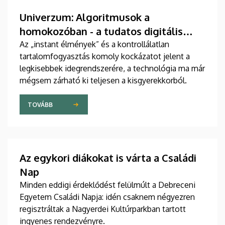
Univerzum: Algoritmusok a
homokozóban - a tudatos digitális
nevelés alapjai
Az „instant élmények” és a kontrollálatlan
tartalomfogyasztás komoly kockázatot jelent a
legkisebbek idegrendszerére, a technológia ma már
mégsem zárható ki teljesen a kisgyerekkorból.
TOVÁBB
Az egykori diákokat is várta a Családi
Nap
Minden eddigi érdeklődést felülmúlt a Debreceni
Egyetem Családi Napja: idén csaknem négyezren
regisztráltak a Nagyerdei Kultúrparkban tartott
ingyenes rendezvényre.