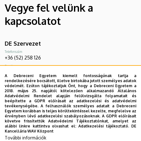
Vegye fel velünk a
kapcsolatot
DE Szervezet
Telefonszám
+36 (52) 258 126
Email
alumni@unideb.hu
A Debreceni Egyetem kiemelt fontosságúnak tartja a
rendelkezésére bocsátott, illetve birtokába jutott személyes adatok
Cím
védelmét. Ezúton tájékoztatjuk Önt, hogy a Debreceni Egyetem a
4032 Debrecen, Egyetem tér 1.
2018. május 25. napjától kötelezően alkalmazandó Általános
Adatvédelmi Rendelet alapján felülvizsgálta folyamatait és
beépítette a GDPR előírásait az adatkezelési és adatvédelmi
tevékenységébe. A felhasználók személyes adatait a Debreceni
Egyetem korábban is teljes körültekintéssel kezelte, megfelelve az
érvényben lévő adatkezelési szabályozásoknak. A GDPR előírásait
Szervezeti Telefonkönyv
követve frissítettük Adatvédelmi Tájékoztatónkat, amelyet az
alábbi linkre kattintva olvashat el:
Adatkezelési tájékoztató.
DE
Kancellária WAV Központ
További információk