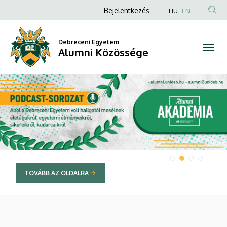
Alumni
Anonim
Bejelentkezés
HU
EN
Felhasználói
Közössége
fiók
Debreceni Egyetem
Alumni Közössége
menüje
DIAVETÍTÉS
TOVÁBB AZ OLDALRA