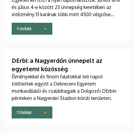
Egyetemen (DE) a nyári diplomaosztók. Június 18-a
és július 4-e között 23 ünnepség keretében az
intézmény 13 karának több mint 4300 végzőse
veheti át oklevelét.
TOVÁBB
DErbi: a Nagyerdőn ünnepelt az
egyetemi közösség
Élményekkel és finom falatokkal teli napot
tölthettek együtt a Debreceni Egyetem
munkavállalói és családtagjaik a Dolgozói DErbin
pénteken a Nagyerdei Stadion körüli területen.
TOVÁBB