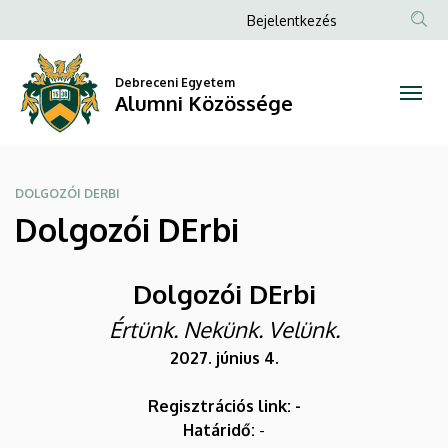
Dolgozói
Ugrás
Anonim
Bejelentkezés
a
Felhasználói
DErbi
tartalomra
fiók
Debreceni Egyetem
|
Alumni Közössége
menüje
Alumni
Közössége
DOLGOZÓI DERBI
Dolgozói DErbi
Dolgozói DErbi
Értünk. Nekünk. Velünk.
2027. június 4.
Regisztrációs link: -
Határidő:
-