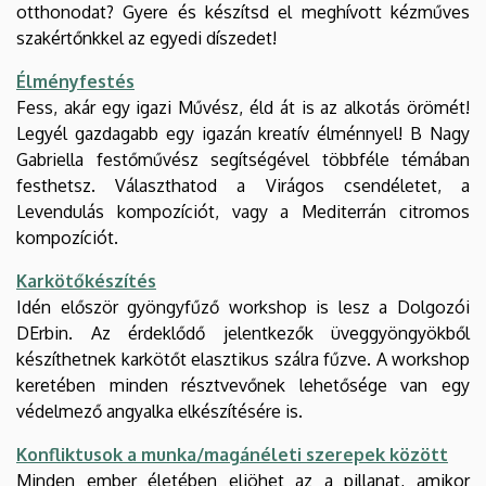
otthonodat? Gyere és készítsd el meghívott kézműves
szakértőnkkel az egyedi díszedet!
Élményfestés
Fess, akár egy igazi Művész, éld át is az alkotás örömét!
Legyél gazdagabb egy igazán kreatív élménnyel! B Nagy
Gabriella festőművész segítségével többféle témában
festhetsz. Választhatod a Virágos csendéletet, a
Levendulás kompozíciót, vagy a Mediterrán citromos
kompozíciót.
Karkötőkészítés
Idén először gyöngyfűző workshop is lesz a Dolgozói
DErbin. Az érdeklődő jelentkezők üveggyöngyökből
készíthetnek karkötőt elasztikus szálra fűzve. A workshop
keretében minden résztvevőnek lehetősége van egy
védelmező angyalka elkészítésére is.
Konfliktusok a munka/magánéleti szerepek között
Minden ember életében eljöhet az a pillanat, amikor