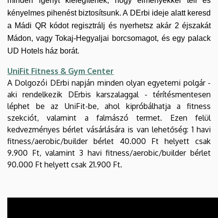
minden igényt kielégítenek, hogy élményekkel teli és
kényelmes pihenést biztosítsunk. A DErbi ideje alatt keresd
a Mádi QR kódot regisztrálj és nyerhetsz akár 2 éjszakát
Mádon, vagy Tokaj-Hegyaljai borcsomagot, és egy palack
UD Hotels ház borát.
UniFit Fitness & Gym Center
A Dolgozói DErbi napján minden olyan egyetemi polgár -
aki rendelkezik DErbis karszalaggal - térítésmentesen
léphet be az UniFit-be, ahol kipróbálhatja a fitness
szekciót, valamint a falmászó termet. Ezen felül
kedvezményes bérlet vásárlására is van lehetőség: 1 havi
fitness/aerobic/builder bérlet 40.000 Ft helyett csak
9.900 Ft, valamint 3 havi fitness/aerobic/builder bérlet
90.000 Ft helyett csak 21.900 Ft.