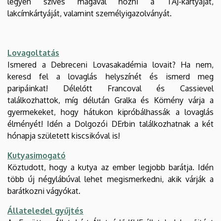
legyen szíves magával hozni a TAJ-kártyáját,
lakcímkártyáját, valamint személyigazolványát.
Lovagoltatás
Ismered a Debreceni Lovasakadémia lovait? Ha nem, 
keresd fel a lovaglás helyszínét és ismerd meg 
paripáinkat! Délelőtt Francoval és Cassievel 
találkozhattok, míg délután Gralka és Kömény várja a 
gyermekeket, hogy hátukon kipróbálhassák a lovaglás 
élményét! Idén a Dolgozói DErbin találkozhatnak a két 
hónapja született kiscsikóval is!
Kutyasimogató
Köztudott, hogy a kutya az ember legjobb barátja. Idén
több új négylábúval lehet megismerkedni, akik várják a
barátkozni vágyókat.
Állateledel gyűjtés