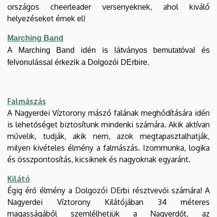
országos cheerleader versenyeknek, ahol kiváló
helyezéseket érnek el!
Marching Band
A Marching Band idén is látványos bemutatóval és
felvonulással érkezik a Dolgozói DErbire.
Falmászás
A Nagyerdei Víztorony mászó falának meghódítására idén
is lehetőséget biztosítunk mindenki számára. Akik aktívan
művelik, tudják, akik nem, azok megtapasztalhatják,
milyen kivételes élmény a falmászás. Izommunka, logika
és összpontosítás, kicsiknek és nagyoknak egyaránt.
Kilátó
Égig érő élmény a Dolgozói DErbi résztvevői számára! A
Nagyerdei Víztorony Kilátójában 34 méteres
magasságából szemlélhetjük a Nagyerdőt, az