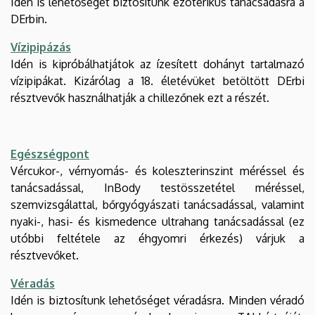
Idén is lehetőséget biztosítunk ezoterikus tanácsadásra a
DErbin.
Vízipipázás
Idén is kipróbálhatjátok az ízesített dohányt tartalmazó
vízipipákat. Kizárólag a 18. életévüket betöltött DErbi
résztvevők használhatják a chillezőnek ezt a részét.
Egészségpont
Vércukor-, vérnyomás- és koleszterinszint méréssel és
tanácsadással, InBody testösszetétel méréssel,
szemvizsgálattal, bőrgyógyászati tanácsadással, valamint
nyaki-, hasi- és kismedence ultrahang tanácsadással (ez
utóbbi feltétele az éhgyomri érkezés) várjuk a
résztvevőket.
Véradás
Idén is biztosítunk lehetőséget véradásra. Minden véradó