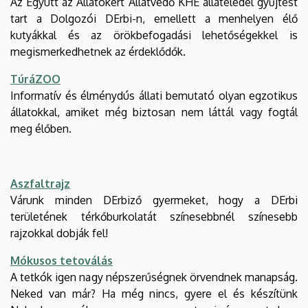
Az Együtt az Állatokért Állatvédő KHE állateledel gyűjtést
tart a Dolgozói DErbi-n, emellett a menhelyen élő
kutyákkal és az örökbefogadási lehetőségekkel is
megismerkedhetnek az érdeklődők.
TúráZOO
Informatív és élménydús állati bemutató olyan egzotikus
állatokkal, amiket még biztosan nem láttál vagy fogtál
meg élőben.
Aszfaltrajz
Várunk minden DErbiző gyermeket, hogy a DErbi
területének térkőburkolatát színesebbnél színesebb
rajzokkal dobják fel!
Mókusos tetoválás
A tetkók igen nagy népszerűségnek örvendnek manapság.
Neked van már? Ha még nincs, gyere el és készítünk