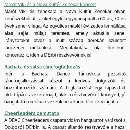
Marót Viki és a Nova Kultúr Zenekar koncert
Marót Viki és zenekara a Nova Kultúr Zenekar olyan
zenészekből áll, akiket egytől-egyig inspirált a 60-as, 70-es
évek zenei világa. Az együttes másfél évtizedes fennállása
alatt saját műfajt teremtett, amely aktuális zenei
irányzatokat ötvöz a múlt század derekán született
tánczenei műfajokkal. Megalakulása óta töretlenül
koncertezik, idén a DErbi résztvevőinek is!
Bachata és salsa táncfoglalkozás
Idén a Bachata Dance Tánciskola pezsdítő
táncfoglalkozással készül a kedves dolgozók és
hozzátartozóik számára. A foglalkozást egy tapasztalt
oktatópáros vezeti majd, akik a résztvevőket könnyed, jó
hangulatú formában vezetik be a karibi táncok világába.
Cheerleaders bemutató
A DEAC Cheerleaders csapata vidám hangulatot varázsol a
Dolgozói DErbin is. A csapat állandó résztvevője a hazai