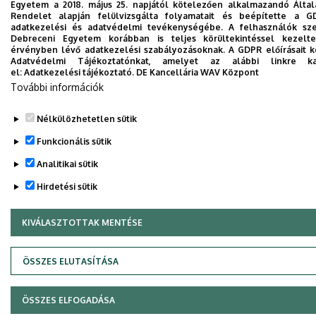
Egyetem a 2018. május 25. napjától kötelezően alkalmazandó Álta
Rendelet alapján felülvizsgálta folyamatait és beépítette a G
adatkezelési és adatvédelmi tevékenységébe. A felhasználók sz
Debreceni Egyetem korábban is teljes körültekintéssel kezelt
érvényben lévő adatkezelési szabályozásoknak. A GDPR előírásait kö
Adatvédelmi Tájékoztatónkat, amelyet az alábbi linkre kat
el:
Adatkezelési tájékoztató.
DE Kancellária WAV Központ
További információk
Nélkülözhetetlen sütik
Funkcionális sütik
Analitikai sütik
Hirdetési sütik
KIVÁLASZTOTTAK MENTÉSE
WITHDRAW CONSENT
ÖSSZES ELUTASÍTÁSA
ÖSSZES ELFOGADÁSA