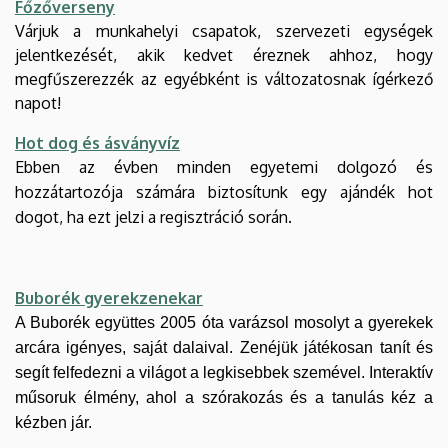
Főzőverseny
Várjuk a munkahelyi csapatok, szervezeti egységek
jelentkezését, akik kedvet éreznek ahhoz, hogy
megfűszerezzék az egyébként is változatosnak ígérkező
napot!
Hot dog és ásványvíz
Ebben az évben minden egyetemi dolgozó és
hozzátartozója számára biztosítunk egy ajándék hot
dogot, ha ezt jelzi a regisztráció során.
Buborék gyerekzenekar
A Buborék együttes 2005 óta varázsol mosolyt a gyerekek
arcára igényes, saját dalaival. Zenéjük játékosan tanít és
segít felfedezni a világot a legkisebbek szemével. Interaktív
műsoruk élmény, ahol a szórakozás és a tanulás kéz a
kézben jár.