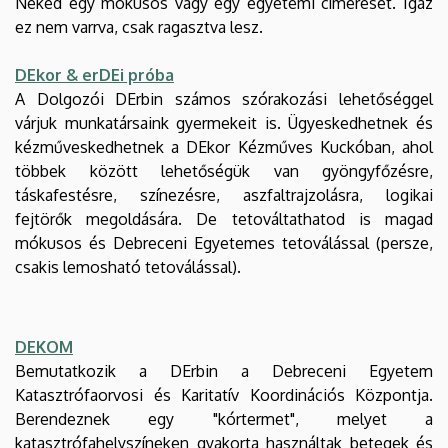
Neked egy mókusos vagy egy egyetemi címereset. Igaz
ez nem varrva, csak ragasztva lesz.
DEkor & erDEi próba
A Dolgozói DErbin számos szórakozási lehetőséggel
várjuk munkatársaink gyermekeit is. Ügyeskedhetnek és
kézműveskedhetnek a DEkor Kézműves Kuckóban, ahol
többek között lehetőségük van gyöngyfőzésre,
táskafestésre, színezésre, aszfaltrajzolásra, logikai
fejtörők megoldására. De tetováltathatod is magad
mókusos és Debreceni Egyetemes tetoválással (persze,
csakis lemosható tetoválással).
DEKOM
Bemutatkozik a DErbin a Debreceni Egyetem
Katasztrófaorvosi és Karitatív Koordinációs Központja.
Berendeznek egy "kórtermet", melyet a
katasztrófahelyszíneken gyakorta használtak betegek és