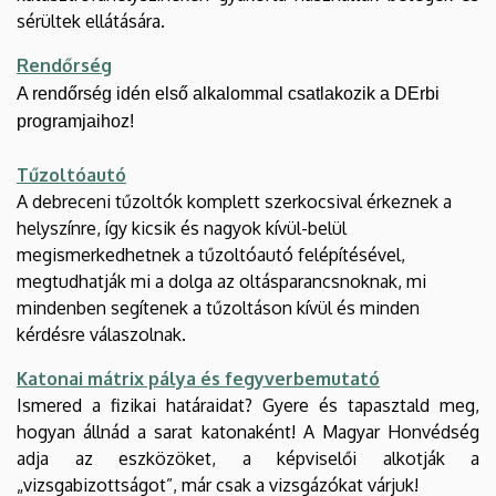
sérültek ellátására.
Rendőrség
A rendőrség idén első alkalommal csatlakozik a DErbi
programjaihoz!
Tűzoltóautó
A debreceni tűzoltók komplett szerkocsival érkeznek a
helyszínre, így kicsik és nagyok kívül-belül
megismerkedhetnek a tűzoltóautó felépítésével,
megtudhatják mi a dolga az oltásparancsnoknak, mi
mindenben segítenek a tűzoltáson kívül és minden
kérdésre válaszolnak.
Katonai mátrix pálya és fegyverbemutató
Ismered a fizikai határaidat? Gyere és tapasztald meg,
hogyan állnád a sarat katonaként! A Magyar Honvédség
adja az eszközöket, a képviselői alkotják a
„vizsgabizottságot”, már csak a vizsgázókat várjuk!