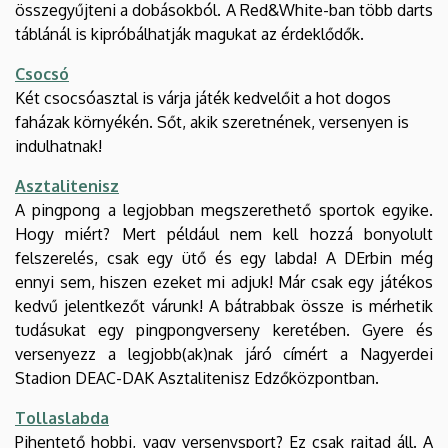
összegyűjteni a dobásokból. A Red&White-ban több darts
táblánál is kipróbálhatják magukat az érdeklődők.
Csocsó
Két csocsóasztal is várja játék kedvelőit a hot dogos
faházak környékén. Sőt, akik szeretnének, versenyen is
indulhatnak!
Asztalitenisz
A pingpong a legjobban megszerethető sportok egyike.
Hogy miért? Mert például nem kell hozzá bonyolult
felszerelés, csak egy ütő és egy labda! A DErbin még
ennyi sem, hiszen ezeket mi adjuk! Már csak egy játékos
kedvű jelentkezőt várunk! A bátrabbak össze is mérhetik
tudásukat egy pingpongverseny keretében. Gyere és
versenyezz a legjobb(ak)nak járó címért a Nagyerdei
Stadion DEAC-DAK Asztalitenisz Edzőközpontban.
Tollaslabda
Pihentető hobbi, vagy versenysport? Ez csak rajtad áll. A