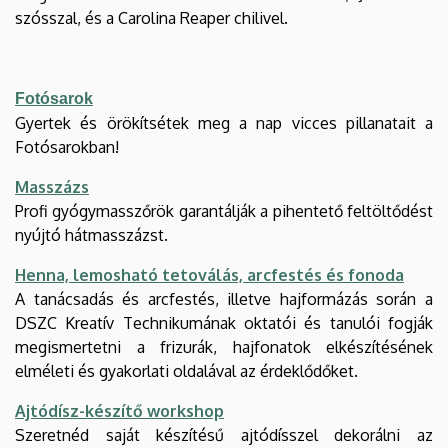
szósszal, és a Carolina Reaper chilivel.
Fotósarok
Gyertek és örökítsétek meg a nap vicces pillanatait a
Fotósarokban!
Masszázs
Profi gyógymasszőrök garantálják a pihentető feltöltődést
nyújtó hátmasszázst.
Henna, lemosható tetoválás, arcfestés és fonoda
A tanácsadás és arcfestés, illetve hajformázás során a
DSZC Kreatív Technikumának oktatói és tanulói fogják
megismertetni a frizurák, hajfonatok elkészítésének
elméleti és gyakorlati oldalával az érdeklődőket.
Ajtódísz-készítő workshop
Szeretnéd saját készítésű ajtódísszel dekorálni az