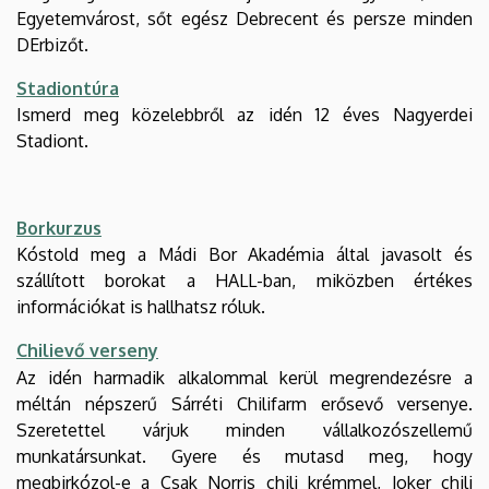
Egyetemvárost, sőt egész Debrecent és persze minden
DErbizőt.
Stadiontúra
Ismerd meg közelebbről az idén 12 éves Nagyerdei
Stadiont.
Borkurzus
Kóstold meg a Mádi Bor Akadémia által javasolt és
szállított borokat a HALL-ban, miközben értékes
információkat is hallhatsz róluk.
Chilievő verseny
Az idén harmadik alkalommal kerül megrendezésre a
méltán népszerű Sárréti Chilifarm erősevő versenye.
Szeretettel várjuk minden vállalkozószellemű
munkatársunkat. Gyere és mutasd meg, hogy
megbirkózol-e a Csak Norris chili krémmel, Joker chili