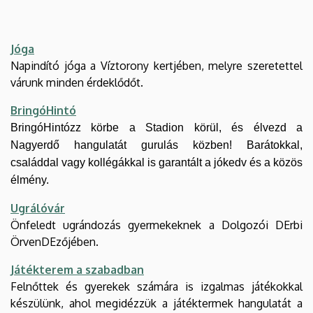
Jóga
Napindító jóga a Víztorony kertjében, melyre szeretettel
várunk minden érdeklődőt.
BringóHintó
BringóHintózz körbe a Stadion körül, és élvezd a
Nagyerdő hangulatát gurulás közben! Barátokkal,
családdal vagy kollégákkal is garantált a jókedv és a közös
élmény.
Ugrálóvár
Önfeledt ugrándozás gyermekeknek a Dolgozói DErbi
ÖrvenDEzőjében.
Játékterem a szabadban
Felnőttek és gyerekek számára is izgalmas játékokkal
készülünk, ahol megidézzük a játéktermek hangulatát a