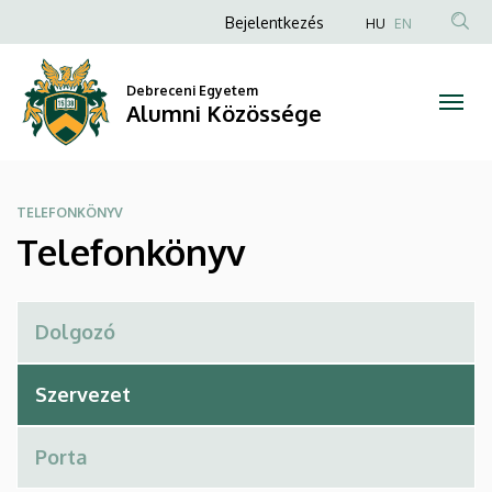
Telefonkönyv
Ugrás
Anonim
Bejelentkezés
HU
EN
a
Felhasználói
|
tartalomra
fiók
Debreceni Egyetem
Alumni
Alumni Közössége
menüje
Közössége
TELEFONKÖNYV
Telefonkönyv