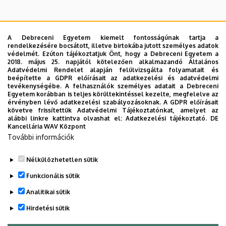
A Debreceni Egyetem kiemelt fontosságúnak tartja a
rendelkezésére bocsátott, illetve birtokába jutott személyes adatok
védelmét. Ezúton tájékoztatjuk Önt, hogy a Debreceni Egyetem a
A keresés a következőkre működik: Név, Munkahely (szervezeti egység),
2018. május 25. napjától kötelezően alkalmazandó Általános
Beosztás, Munkakör, Mellék
Adatvédelmi Rendelet alapján felülvizsgálta folyamatait és
Szervezetek
beépítette a GDPR előírásait az adatkezelési és adatvédelmi
tevékenységébe. A felhasználók személyes adatait a Debreceni
Nincs találat.
Egyetem korábban is teljes körültekintéssel kezelte, megfelelve az
érvényben lévő adatkezelési szabályozásoknak. A GDPR előírásait
követve frissítettük Adatvédelmi Tájékoztatónkat, amelyet az
alábbi linkre kattintva olvashat el:
Adatkezelési tájékoztató.
DE
Kancellária WAV Központ
Dolgozói adatmódosítás igénylése a DE
További információk
telefonkönyvében
|
Külső személyek rögzítése a
DE telefonkönyvében
|
Súgó
|
Hibabejelentés
Nélkülözhetetlen sütik
Funkcionális sütik
Analitikai sütik
Hirdetési sütik